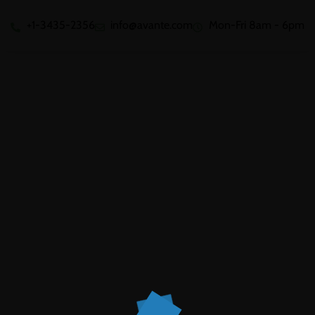
+1-3435-2356
info@avante.com
Mon-Fri 8am - 6pm