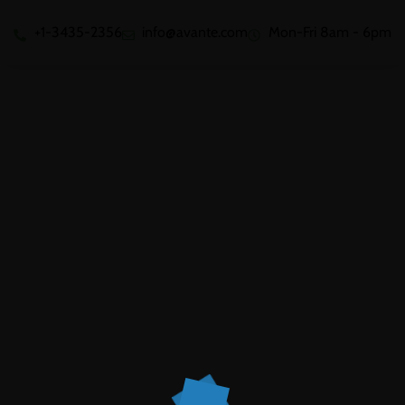
+1-3435-2356
info@avante.com
Mon-Fri 8am - 6pm